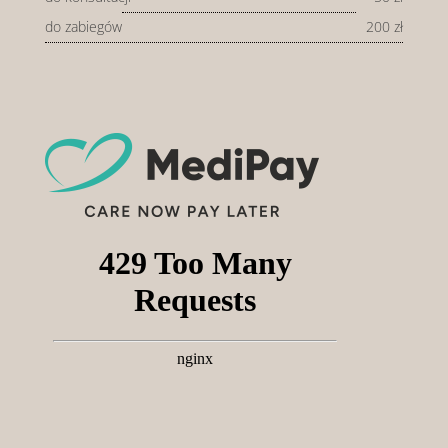
do zabiegów
200 zł