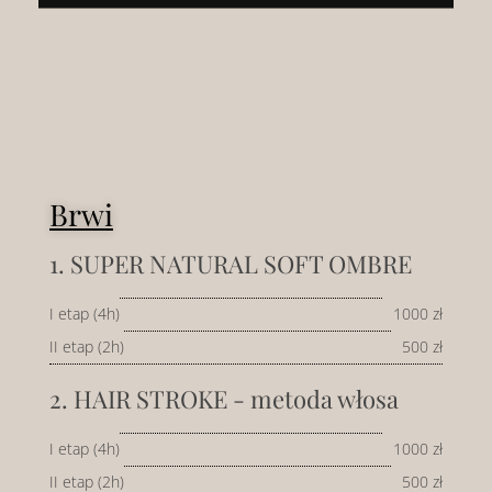
Brwi
1. SUPER NATURAL SOFT OMBRE
I etap (4h)
1000 zł
II etap (2h)
500 zł
2. HAIR STROKE - metoda włosa
I etap (4h)
1000 zł
II etap (2h)
500 zł