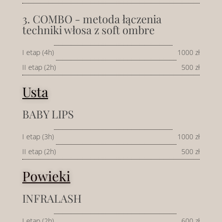
3. COMBO - metoda łączenia
techniki włosa z soft ombre
I etap (4h)
1000 zł
II etap (2h)
500 zł
Usta
BABY LIPS
I etap (3h)
1000 zł
II etap (2h)
500 zł
Powieki
INFRALASH
I etap (2h)
600 zł