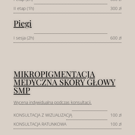
II etap (1h)
300 zł
Piegi
I sesja (2h)
600 zł
MIKROPIGMENTACJA
MEDYCZNA SKÓRY GŁOWY
SMP
Wycena indywidualna podczas konsultacji.
KONSULTACJA Z WIZUALIZACJĄ
100 zł
KONSULTACJA RATUNKOWA
100 zł